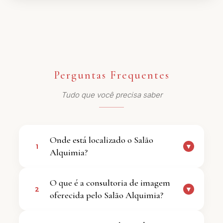
Perguntas Frequentes
Tudo que você precisa saber
Onde está localizado o Salão
▼
1
Alquimia?
O salão está localizado na Vila da
O que é a consultoria de imagem
Saúde, em São Paulo - SP.
▼
2
oferecida pelo Salão Alquimia?
É um processo personalizado que