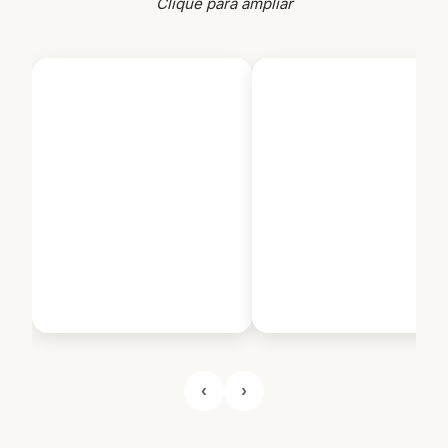
Clique para ampliar
‹
›