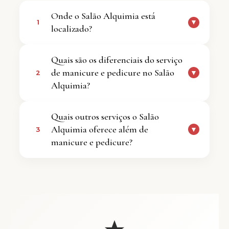
Onde o Salão Alquimia está
▼
1
localizado?
O salão está localizado na Vila da
Quais são os diferenciais do serviço
Saúde, em São Paulo.
de manicure e pedicure no Salão
▼
2
Alquimia?
Os diferenciais incluem esterilização
Quais outros serviços o Salão
rigorosa dos materiais, profissionais
Alquimia oferece além de
▼
3
experientes, uso de produtos de
manicure e pedicure?
qualidade e respeito ao tempo do
cliente.
O salão oferece visagismo, terapia
capilar, cortes (feminino, masculino,
infantil e bordado), coloração global e
mechas personalizadas.